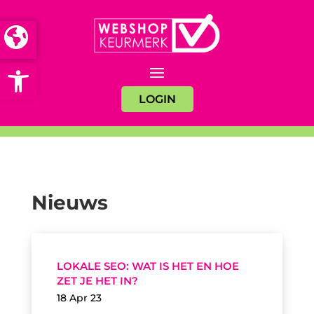
Open toolbar
LOGIN
Nieuws
LOKALE SEO: WAT IS HET EN HOE
ZET JE HET IN?
18 Apr 23