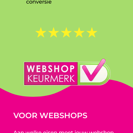
conversie
☆
☆
☆
☆
☆
VOOR WEBSHOPS
Aan welke eisen moet jouw webshop