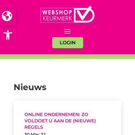
Open toolbar
LOGIN
Nieuws
ONLINE ONDERNEMEN: ZO
VOLDOET U AAN DE (NIEUWE)
REGELS
30 May 22