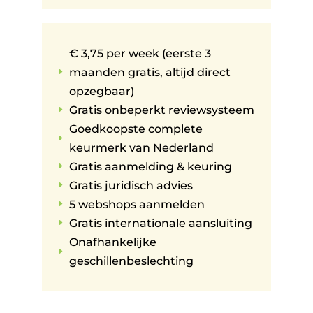
€ 3,75 per week (eerste 3
maanden gratis, altijd direct
E
opzegbaar)
Gratis onbeperkt reviewsysteem
E
Goedkoopste complete
E
keurmerk van Nederland
Gratis aanmelding & keuring
E
Gratis juridisch advies
E
5 webshops aanmelden
E
Gratis internationale aansluiting
E
Onafhankelijke
E
geschillenbeslechting