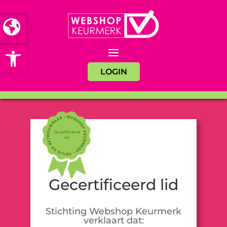
Open toolbar
LOGIN
Gecertificeerd
lid
Gecertificeerd lid
Stichting Webshop Keurmerk
verklaart dat: