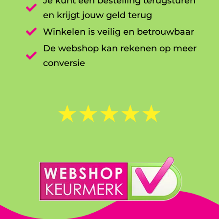
Je kunt een bestelling terugsturen

en krijgt jouw geld terug

Winkelen is veilig en betrouwbaar
De webshop kan rekenen op meer

conversie
☆
☆
☆
☆
☆