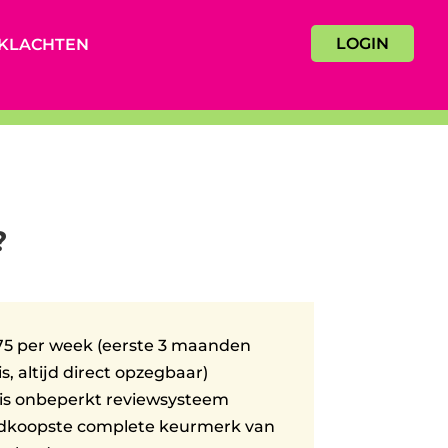
LOGIN
KLACHTEN
?
75 per week (eerste 3 maanden
is, altijd direct opzegbaar)
is onbeperkt reviewsysteem
dkoopste complete keurmerk van