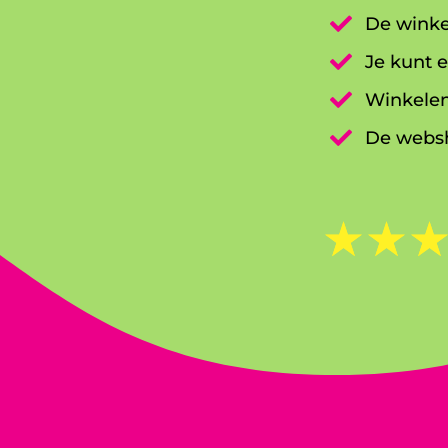

De winke

Je kunt e

Winkelen

De websh
☆
☆