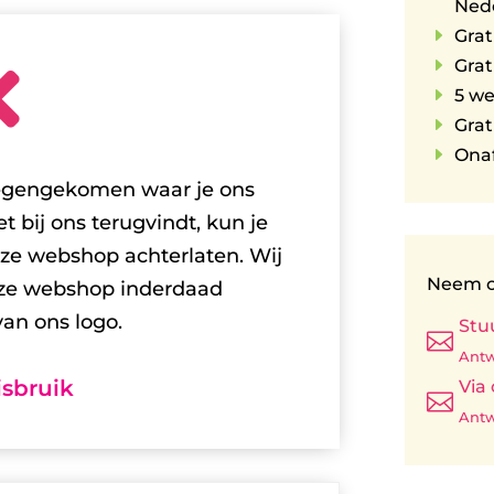
Ned
E
Grat
E
Grat

E
5 w
E
Grat
E
Onaf
tegengekomen waar je ons
t bij ons terugvindt, kun je
ze webshop achterlaten. Wij
Neem c
eze webshop inderdaad
an ons logo.
Stu

Antw
sbruik
Via

Antw