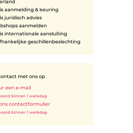
erland
is aanmelding & keuring
is juridisch advies
ebshops aanmelden
is internationale aansluiting
hankelijke geschillenbeslechting
ontact met ons op
ur een e-mail
oord binnen 1 werkdag
 ons contactformulier
oord binnen 1 werkdag