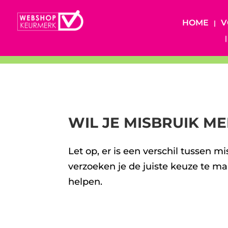
HOME
V
WIL JE MISBRUIK M
Let op, er is een verschil tussen m
verzoeken je de juiste keuze te m
helpen.