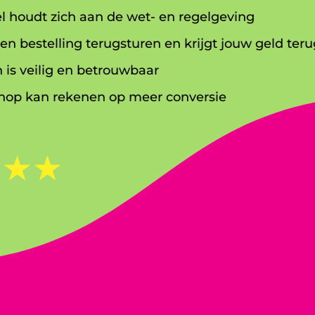
l houdt zich aan de wet- en regelgeving
en bestelling terugsturen en krijgt jouw geld teru
 is veilig en betrouwbaar
op kan rekenen op meer conversie
☆
☆
☆