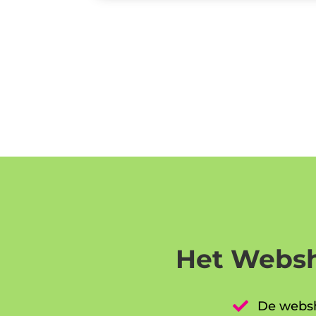
Het Websh

De websh