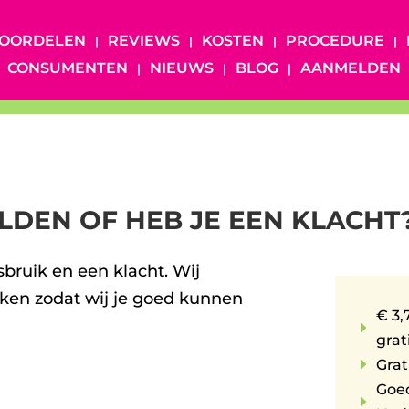
OORDELEN
REVIEWS
KOSTEN
PROCEDURE
CONSUMENTEN
NIEUWS
BLOG
AANMELDEN
ELDEN OF HEB JE EEN KLACHT
isbruik en een klacht. Wij
aken zodat wij je goed kunnen
€ 3,
E
grat
E
Grat
Goe
E