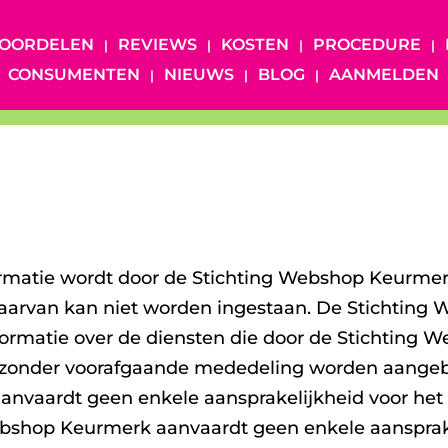
OORDELEN
REVIEWS
KOSTEN
PROCEDURE
CONSUMENTEN
NIEUWS
BLOG
AANMELDEN
rmatie wordt door de Stichting Webshop Keurme
 daarvan kan niet worden ingestaan. De Stichting
nformatie over de diensten die door de Stichtin
zonder voorafgaande mededeling worden aangeb
nvaardt geen enkele aansprakelijkheid voor het 
ebshop Keurmerk aanvaardt geen enkele aansprake