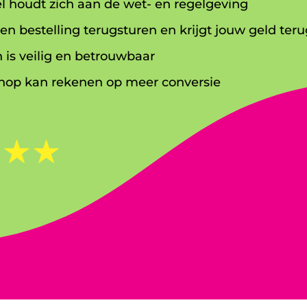
l houdt zich aan de wet- en regelgeving
en bestelling terugsturen en krijgt jouw geld teru
 is veilig en betrouwbaar
op kan rekenen op meer conversie
☆
☆
☆