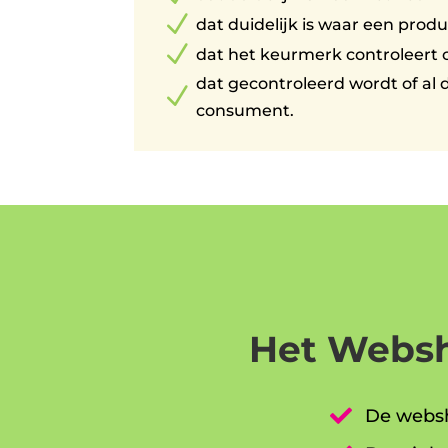
N
dat duidelijk is waar een pro
N
dat het keurmerk controleert o
dat gecontroleerd wordt of al 
N
consument.
Het Websh

De websh