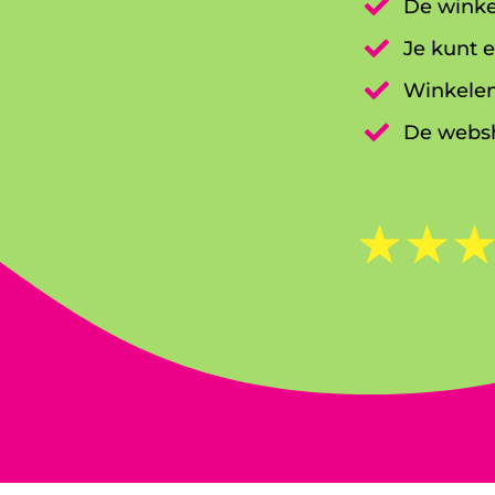

De winke

Je kunt e

Winkelen

De websh
☆
☆