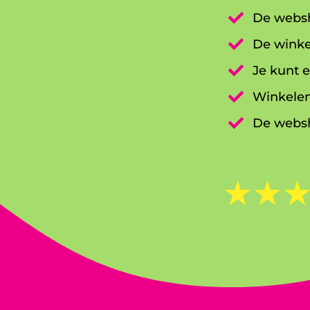

De websh

De winke

Je kunt e

Winkelen

De websh
☆
☆