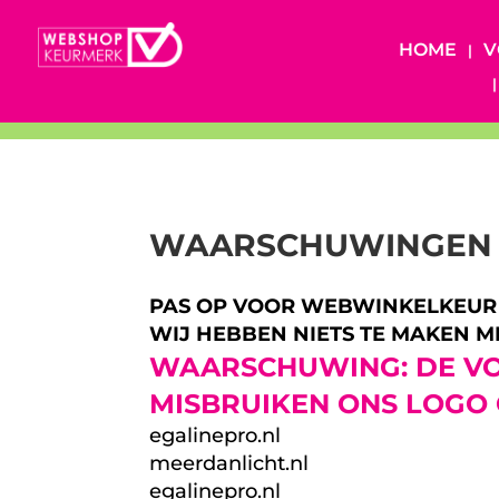
HOME
V
WAARSCHUWINGEN
PAS OP VOOR WEBWINKELKEUR
WIJ HEBBEN NIETS TE MAKEN 
WAARSCHUWING: DE VO
MISBRUIKEN ONS LOGO
egalinepro.nl
meerdanlicht.nl
egalinepro.nl