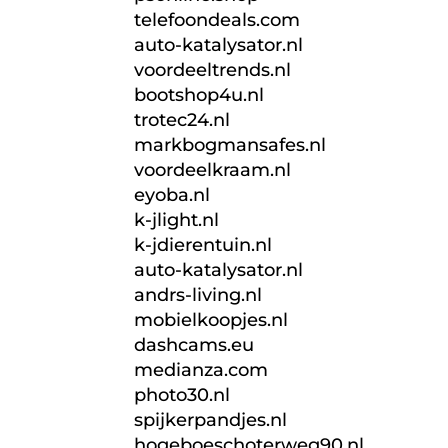
telefoondeals.com
auto-katalysator.nl
voordeeltrends.nl
bootshop4u.nl
trotec24.nl
markbogmansafes.nl
voordeelkraam.nl
eyoba.nl
k-jlight.nl
k-jdierentuin.nl
auto-katalysator.nl
andrs-living.nl
mobielkoopjes.nl
dashcams.eu
medianza.com
photo30.nl
spijkerpandjes.nl
hogeboeschoterweg90.nl