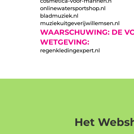
cosmetica-voor-mannen.n
onlinewatersportshop.nl
bladmuziek.nl
muziekuitgeverijwillemsen.nl
WAARSCHUWING: DE VO
WETGEVING:
regenkledingexpert.nl
Het Websh