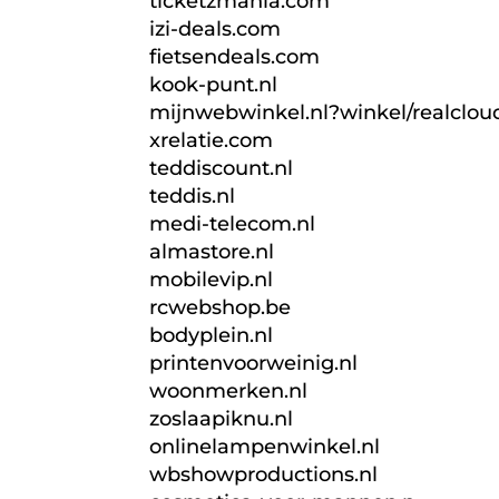
ticketzmania.com
izi-deals.com
fietsendeals.com
kook-punt.nl
mijnwebwinkel.nl?winkel/realcloud
xrelatie.com
teddiscount.nl
teddis.nl
medi-telecom.nl
almastore.nl
mobilevip.nl
rcwebshop.be
bodyplein.nl
printenvoorweinig.nl
woonmerken.nl
zoslaapiknu.nl
onlinelampenwinkel.nl
wbshowproductions.nl