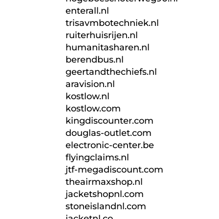
enterall.nl
trisavmbotechniek.nl
ruiterhuisrijen.nl
humanitasharen.nl
berendbus.nl
geertandthechiefs.nl
aravision.nl
kostlow.nl
kostlow.com
kingdiscounter.com
douglas-outlet.com
electronic-center.be
flyingclaims.nl
jtf-megadiscount.com
theairmaxshop.nl
jacketshopnl.com
stoneislandnl.com
jacketnl.co