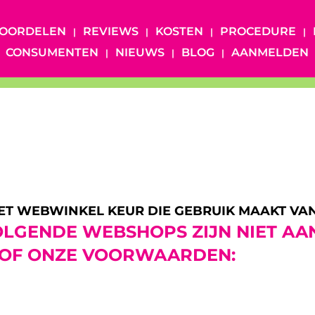
OORDELEN
REVIEWS
KOSTEN
PROCEDURE
CONSUMENTEN
NIEUWS
BLOG
AANMELDEN
MET WEBWINKEL KEUR DIE GEBRUIK MAAKT VA
LGENDE WEBSHOPS ZIJN NIET AA
 OF ONZE VOORWAARDEN: