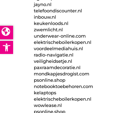
jayno.nl
telefoondiscounter.nl
inbouw.nl
keukenloods.nl
zwemlicht.nl
underwear-online.com
Open toolbar
elektrischeboilerkopen.nl
voordeelmediahuis.nl
radio-navigatie.nl
veiligheidsetje.nl
paxraamdecoratie.nl
mondkapjesdrogist.com
psonline.shop
notebooktoebehoren.com
kelaptops
elektrischeboilerkopen.nl
wowlease.nl
psonline.shop