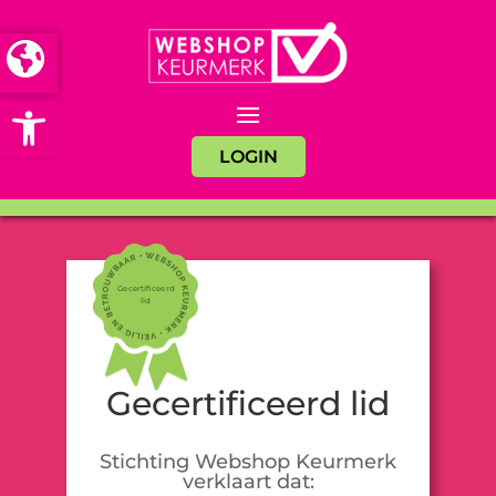
Open toolbar
LOGIN
Gecertificeerd
lid
Gecertificeerd lid
Stichting Webshop Keurmerk
verklaart dat: