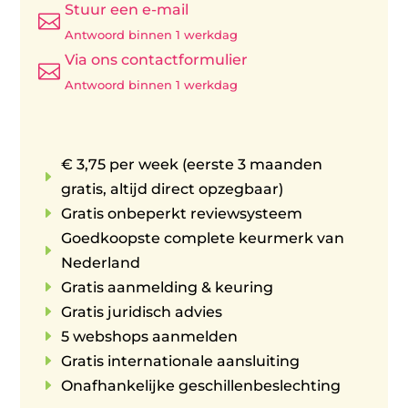
Stuur een e-mail

Antwoord binnen 1 werkdag
Via ons contactformulier

Antwoord binnen 1 werkdag
€ 3,75 per week (eerste 3 maanden
E
gratis, altijd direct opzegbaar)
E
Gratis onbeperkt reviewsysteem
Goedkoopste complete keurmerk van
E
Nederland
E
Gratis aanmelding & keuring
E
Gratis juridisch advies
E
5 webshops aanmelden
E
Gratis internationale aansluiting
E
Onafhankelijke geschillenbeslechting