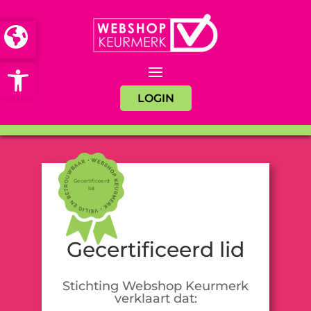
Open toolbar
LOGIN
Gecertificeerd
lid
Gecertificeerd lid
Stichting Webshop Keurmerk
verklaart dat: