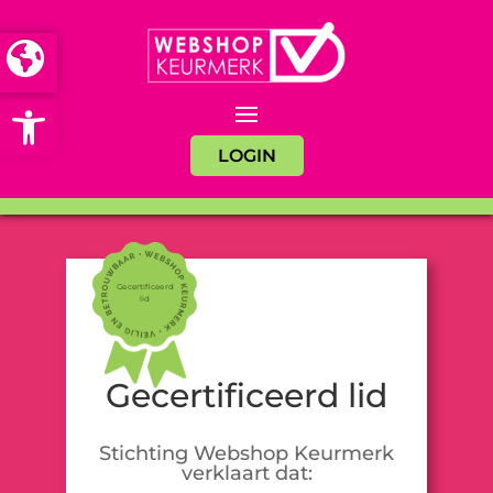
Open toolbar
LOGIN
Gecertificeerd
lid
Gecertificeerd lid
Stichting Webshop Keurmerk
verklaart dat: