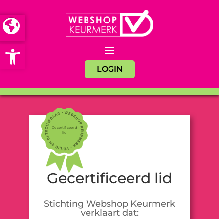
Open toolbar
LOGIN
Gecertificeerd
lid
Gecertificeerd lid
Stichting Webshop Keurmerk
verklaart dat: