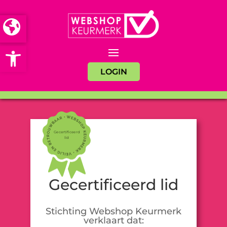
Open toolbar
LOGIN
Gecertificeerd
lid
Gecertificeerd lid
Stichting Webshop Keurmerk
verklaart dat: