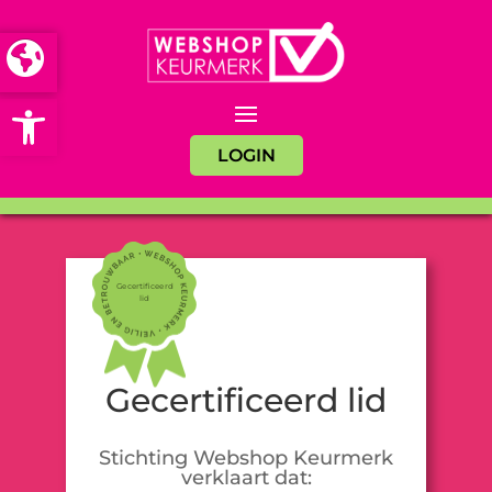
Open toolbar
LOGIN
Gecertificeerd
lid
Gecertificeerd lid
Stichting Webshop Keurmerk
verklaart dat: