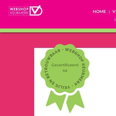
HOME
V
Gecertificeerd
lid