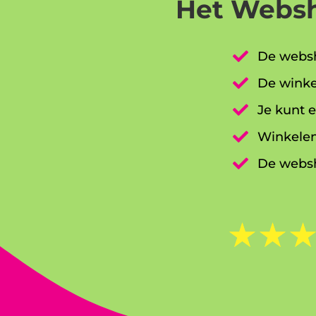
Het Websh

De websh

De winke

Je kunt e

Winkelen

De websh
☆
☆