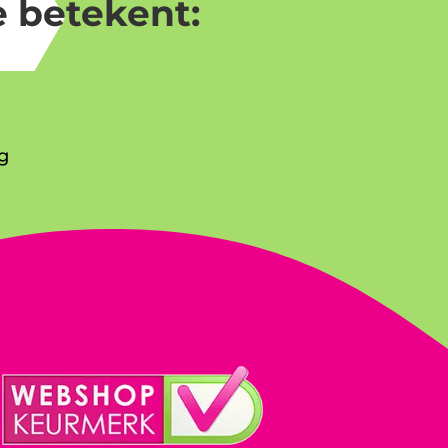
 betekent:
g