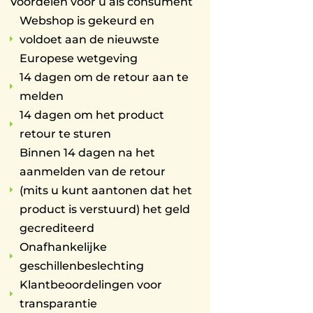
Voordelen voor u als consument
Webshop is gekeurd en
voldoet aan de nieuwste
E
Europese wetgeving
14 dagen om de retour aan te
E
melden
14 dagen om het product
E
retour te sturen
Binnen 14 dagen na het
aanmelden van de retour
(mits u kunt aantonen dat het
E
product is verstuurd) het geld
gecrediteerd
Onafhankelijke
E
geschillenbeslechting
Klantbeoordelingen voor
E
transparantie