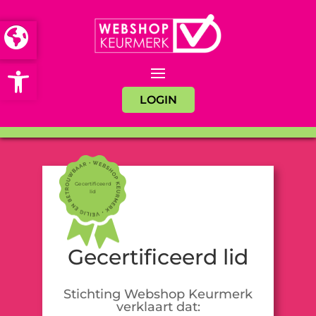
Open toolbar
LOGIN
Gecertificeerd
lid
Gecertificeerd lid
Stichting Webshop Keurmerk
verklaart dat: