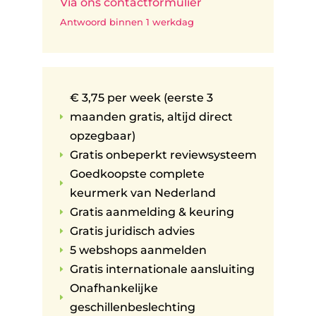
Via ons contactformulier
Antwoord binnen 1 werkdag
€ 3,75 per week (eerste 3
maanden gratis, altijd direct
E
opzegbaar)
Gratis onbeperkt reviewsysteem
E
Goedkoopste complete
E
keurmerk van Nederland
Gratis aanmelding & keuring
E
Gratis juridisch advies
E
5 webshops aanmelden
E
Gratis internationale aansluiting
E
Onafhankelijke
E
geschillenbeslechting