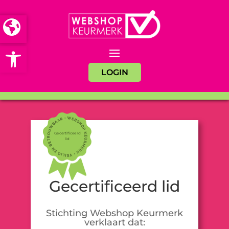
Open toolbar
LOGIN
Gecertificeerd
lid
Gecertificeerd lid
Stichting Webshop Keurmerk
verklaart dat: