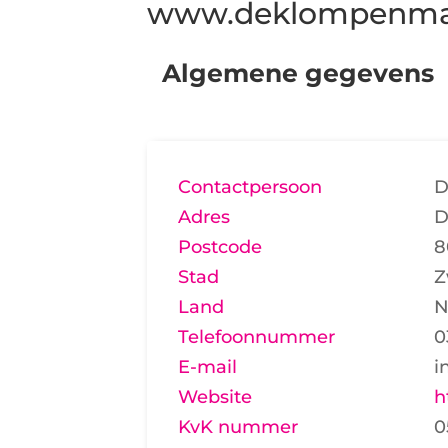
www.deklompenma
Algemene gegevens
Contactpersoon
D
Adres
D
Postcode
8
Stad
Z
Land
N
Telefoonnummer
0
E-mail
i
Website
h
KvK nummer
0