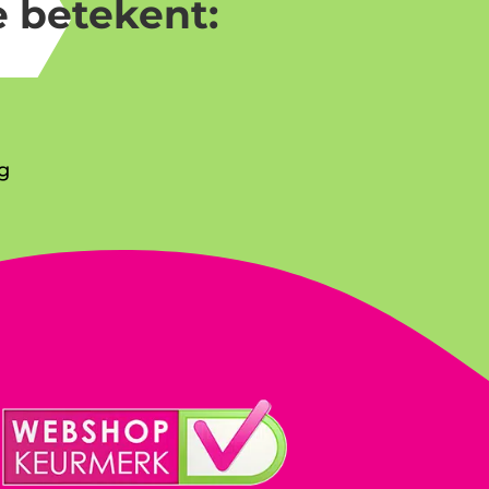
 betekent:
g