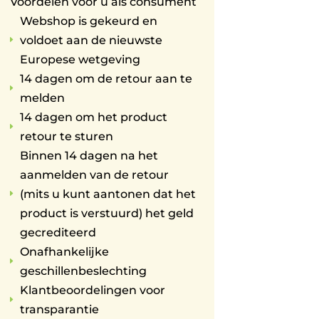
Voordelen voor u als consument
Webshop is gekeurd en
voldoet aan de nieuwste
E
Europese wetgeving
14 dagen om de retour aan te
E
melden
14 dagen om het product
E
retour te sturen
Binnen 14 dagen na het
aanmelden van de retour
(mits u kunt aantonen dat het
E
product is verstuurd) het geld
gecrediteerd
Onafhankelijke
E
geschillenbeslechting
Klantbeoordelingen voor
E
transparantie