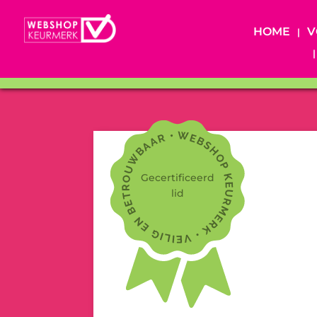
HOME
V
Gecertificeerd
lid