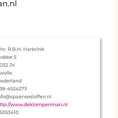
n.nl
hr. R.B.H. Harbrink
obbe 5
032 JV
wolle
ederland
38-4524273
nfo@spaansesloffen.nl
ttp://www.deklompenman.nl
5053410