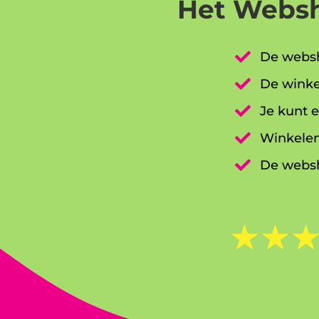
Het Websh

De websh

De winke

Je kunt e

Winkelen

De websh
☆
☆