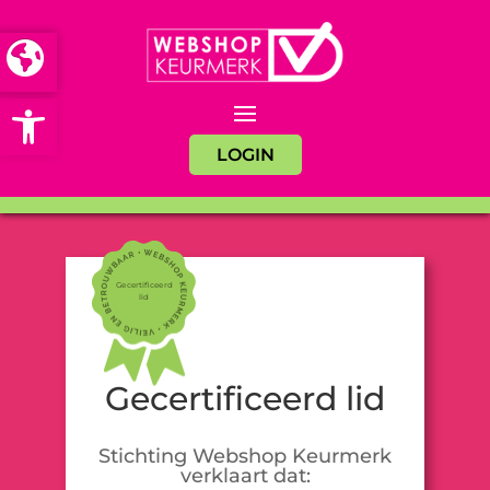
Open toolbar
LOGIN
Gecertificeerd
lid
Gecertificeerd lid
Stichting Webshop Keurmerk
verklaart dat: