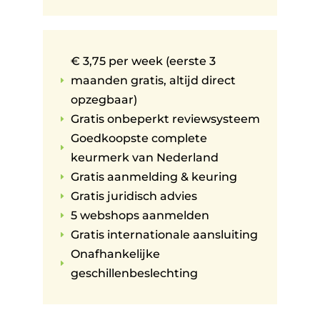
€ 3,75 per week (eerste 3
maanden gratis, altijd direct
E
opzegbaar)
Gratis onbeperkt reviewsysteem
E
Goedkoopste complete
E
keurmerk van Nederland
Gratis aanmelding & keuring
E
Gratis juridisch advies
E
5 webshops aanmelden
E
Gratis internationale aansluiting
E
Onafhankelijke
E
geschillenbeslechting