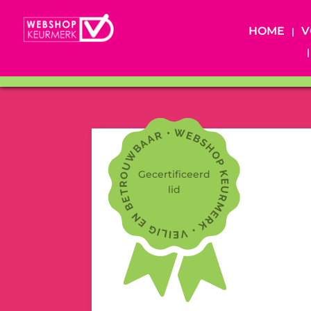
HOME
V
Gecertificeerd
lid