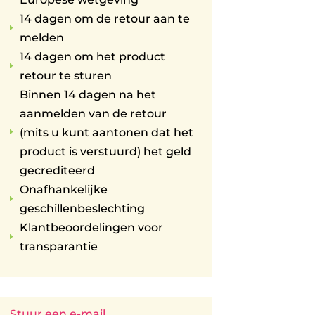
14 dagen om de retour aan te
E
melden
14 dagen om het product
E
retour te sturen
Binnen 14 dagen na het
aanmelden van de retour
(mits u kunt aantonen dat het
E
product is verstuurd) het geld
gecrediteerd
Onafhankelijke
E
geschillenbeslechting
Klantbeoordelingen voor
E
transparantie
Stuur een e-mail