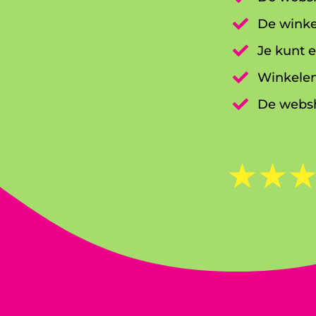

De winke

Je kunt e

Winkelen

De websh
☆
☆