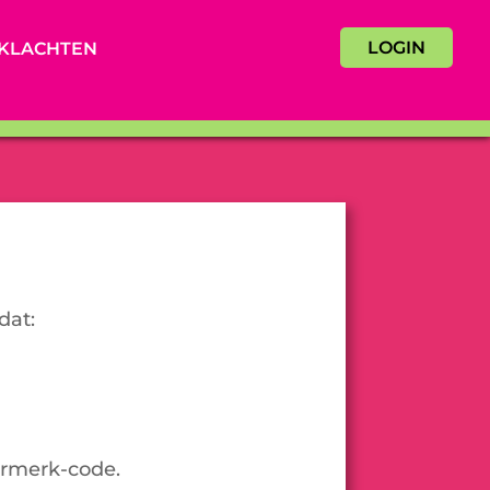
LOGIN
KLACHTEN
dat:
urmerk-code.