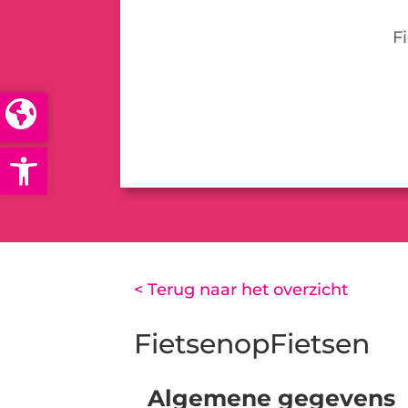
F
Open toolbar
< Terug naar het overzicht
FietsenopFietsen
Algemene gegevens