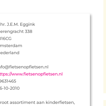
hr. J.E.M. Eggink
erengracht 338
016CG
msterdam
ederland
nfo@fietsenopfietsen.nl
ttps://www.fietsenopfietsen.nl
9631465
6-10-2010
root assortiment aan kinderfietsen,