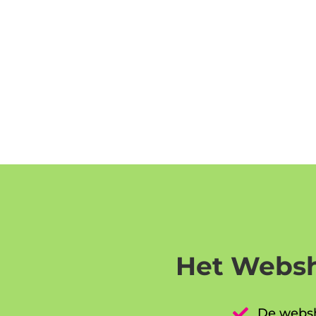
Het Websh

De websh