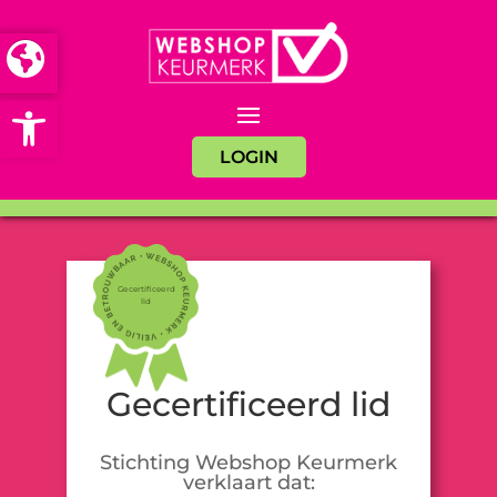
Open toolbar
LOGIN
Gecertificeerd
lid
Gecertificeerd lid
Stichting Webshop Keurmerk
verklaart dat: