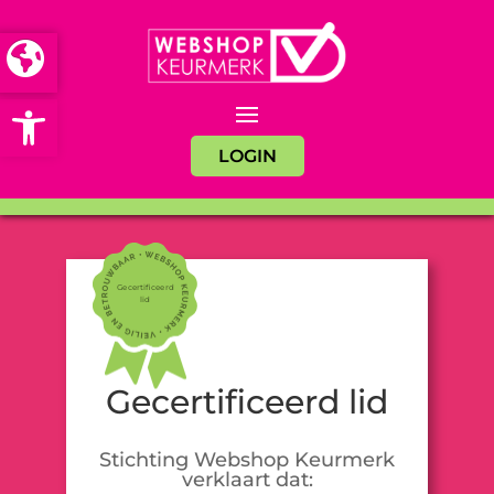
Open toolbar
LOGIN
Gecertificeerd
lid
Gecertificeerd lid
Stichting Webshop Keurmerk
verklaart dat: