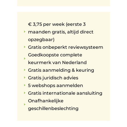
€ 3,75 per week (eerste 3
maanden gratis, altijd direct
E
opzegbaar)
Gratis onbeperkt reviewsysteem
E
Goedkoopste complete
E
keurmerk van Nederland
Gratis aanmelding & keuring
E
Gratis juridisch advies
E
5 webshops aanmelden
E
Gratis internationale aansluiting
E
Onafhankelijke
E
geschillenbeslechting