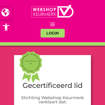
Open toolbar
LOGIN
Gecertificeerd
lid
Gecertificeerd lid
Stichting Webshop Keurmerk
verklaart dat: