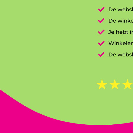

De websh

De winke

Je hebt i

Winkelen

De websh
☆
☆