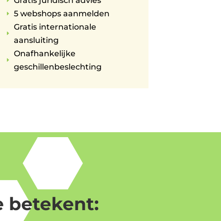
Gratis juridisch advies
E
5 webshops aanmelden
E
Gratis internationale
E
aansluiting
Onafhankelijke
E
geschillenbeslechting
 betekent: