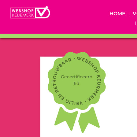
HOME
V
Gecertificeerd
lid