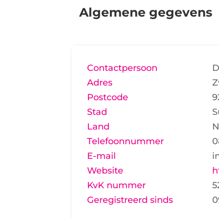
Algemene gegevens
Contactpersoon
D
Adres
Z
Postcode
9
Stad
S
Land
N
Telefoonnummer
0
E-mail
i
Website
h
KvK nummer
5
Geregistreerd sinds
0