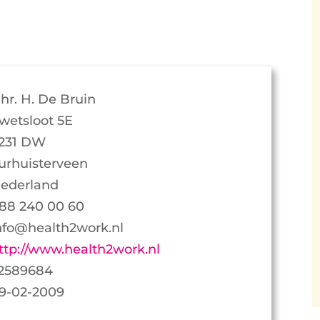
hr. H. De Bruin
wetsloot 5E
231 DW
urhuisterveen
ederland
88 240 00 60
nfo@health2work.nl
ttp://www.health2work.nl
2589684
9-02-2009