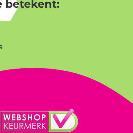
 betekent:
g