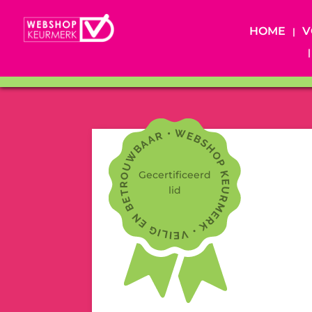
HOME
V
Gecertificeerd
lid