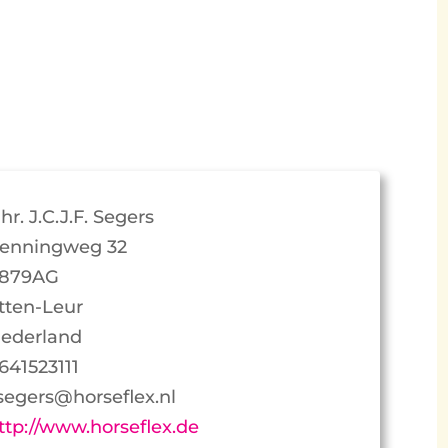
hr. J.C.J.F. Segers
enningweg 32
879AG
tten-Leur
ederland
641523111
.segers@horseflex.nl
ttp://www.horseflex.de