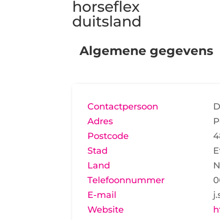
horseflex
duitsland
Algemene gegevens
Contactpersoon
D
Adres
P
Postcode
4
Stad
E
Land
N
Telefoonnummer
0
E-mail
j
Website
h