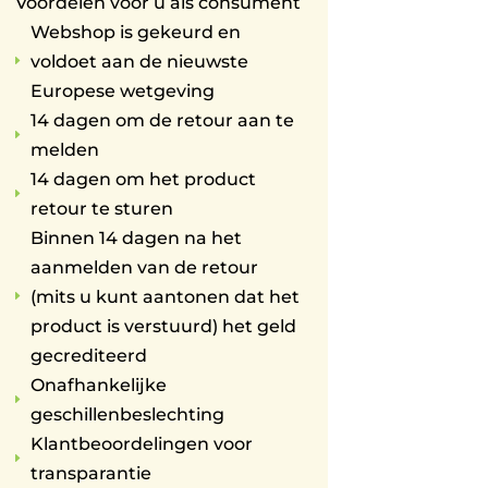
Voordelen voor u als consument
Webshop is gekeurd en
voldoet aan de nieuwste
E
Europese wetgeving
14 dagen om de retour aan te
E
melden
14 dagen om het product
E
retour te sturen
Binnen 14 dagen na het
aanmelden van de retour
(mits u kunt aantonen dat het
E
product is verstuurd) het geld
gecrediteerd
Onafhankelijke
E
geschillenbeslechting
Klantbeoordelingen voor
E
transparantie