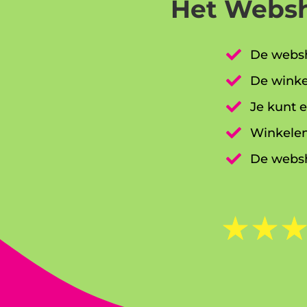
Het Websh

De websh

De winke

Je kunt e

Winkelen

De websh
☆
☆