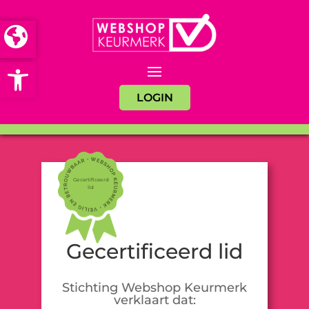
Open toolbar
LOGIN
Gecertificeerd
lid
Gecertificeerd lid
Stichting Webshop Keurmerk
verklaart dat: