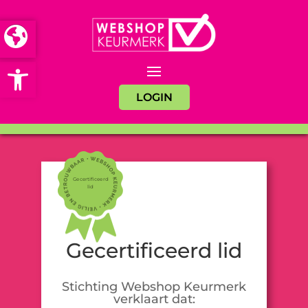
Open toolbar
LOGIN
Gecertificeerd
lid
Gecertificeerd lid
Stichting Webshop Keurmerk
verklaart dat: