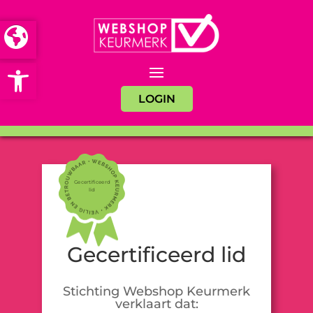
Open toolbar
LOGIN
Gecertificeerd
lid
Gecertificeerd lid
Stichting Webshop Keurmerk
verklaart dat: