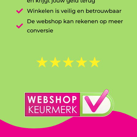
en krijgt jouw geld terug

Winkelen is veilig en betrouwbaar
De webshop kan rekenen op meer

conversie
☆
☆
☆
☆
☆