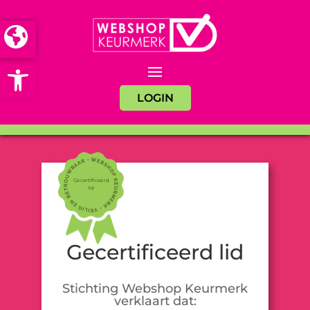
Open toolbar
LOGIN
Gecertificeerd
lid
Gecertificeerd lid
Stichting Webshop Keurmerk
verklaart dat: