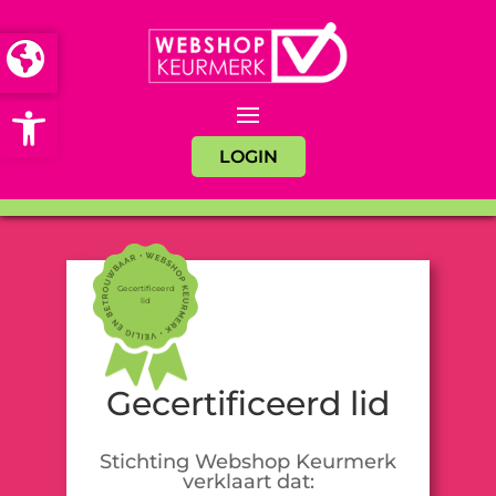
Open toolbar
LOGIN
Gecertificeerd
lid
Gecertificeerd lid
Stichting Webshop Keurmerk
verklaart dat: