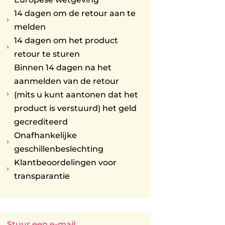
14 dagen om de retour aan te
E
melden
14 dagen om het product
E
retour te sturen
Binnen 14 dagen na het
aanmelden van de retour
(mits u kunt aantonen dat het
E
product is verstuurd) het geld
gecrediteerd
Onafhankelijke
E
geschillenbeslechting
Klantbeoordelingen voor
E
transparantie
Stuur een e-mail