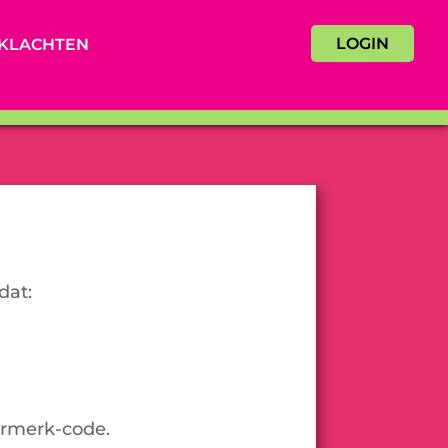
LOGIN
KLACHTEN
dat:
urmerk-code.