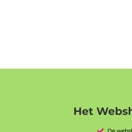
Het Websh

De websh