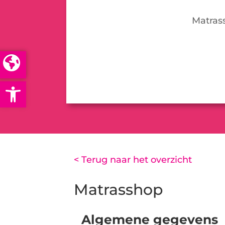
Matras
Open toolbar
< Terug naar het overzicht
Matrasshop
Algemene gegevens