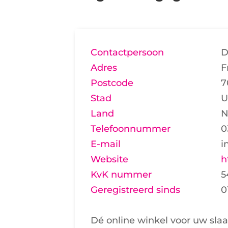
Contactpersoon
D
Adres
F
Postcode
7
Stad
U
Land
N
Telefoonnummer
0
E-mail
i
Website
h
KvK nummer
5
Geregistreerd sinds
0
Dé online winkel voor uw sla