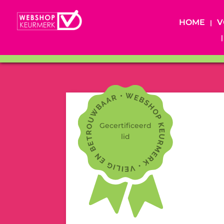
HOME
V
Gecertificeerd
lid