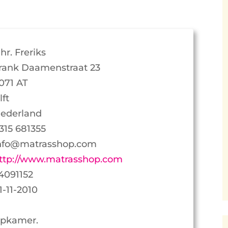
hr. Freriks
rank Daamenstraat 23
071 AT
lft
ederland
315 681355
nfo@matrasshop.com
ttp://www.matrasshop.com
4091152
1-11-2010
apkamer.