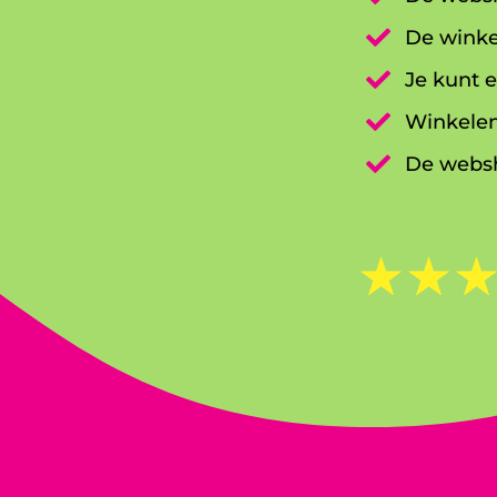

De winke

Je kunt e

Winkelen

De websh
☆
☆