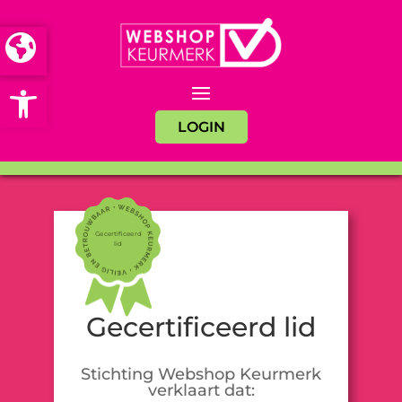
Open toolbar
LOGIN
Gecertificeerd
lid
Gecertificeerd lid
Stichting Webshop Keurmerk
verklaart dat: