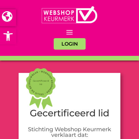
Open toolbar
LOGIN
Gecertificeerd
lid
Gecertificeerd lid
Stichting Webshop Keurmerk
verklaart dat: