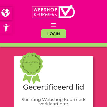
Open toolbar
LOGIN
Gecertificeerd
lid
Gecertificeerd lid
Stichting Webshop Keurmerk
verklaart dat: