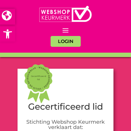
Open toolbar
LOGIN
Gecertificeerd
lid
Gecertificeerd lid
Stichting Webshop Keurmerk
verklaart dat: