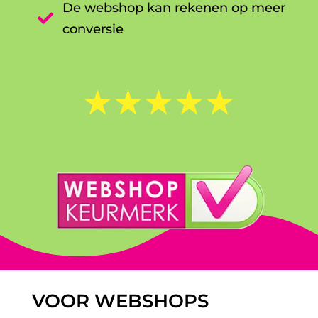
De webshop kan rekenen op meer

conversie
☆
☆
☆
☆
☆
VOOR WEBSHOPS