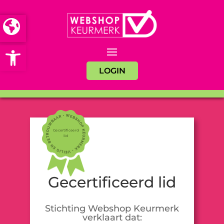
Open toolbar
LOGIN
Gecertificeerd
lid
Gecertificeerd lid
Stichting Webshop Keurmerk
verklaart dat: