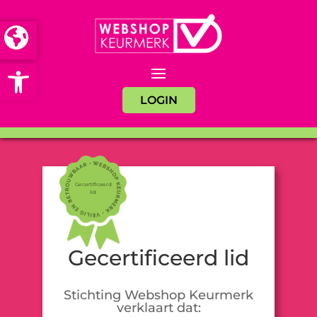
Open toolbar
LOGIN
Gecertificeerd
lid
Gecertificeerd lid
Stichting Webshop Keurmerk
verklaart dat: