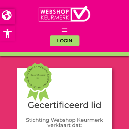
Open toolbar
LOGIN
Gecertificeerd
lid
Gecertificeerd lid
Stichting Webshop Keurmerk
verklaart dat: