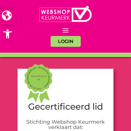
Open toolbar
LOGIN
Gecertificeerd
lid
Gecertificeerd lid
Stichting Webshop Keurmerk
verklaart dat: