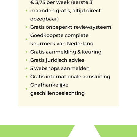
€ 3,75 per week (eerste 3
maanden gratis, altijd direct
E
opzegbaar)
Gratis onbeperkt reviewsysteem
E
Goedkoopste complete
E
keurmerk van Nederland
Gratis aanmelding & keuring
E
Gratis juridisch advies
E
5 webshops aanmelden
E
Gratis internationale aansluiting
E
Onafhankelijke
E
geschillenbeslechting