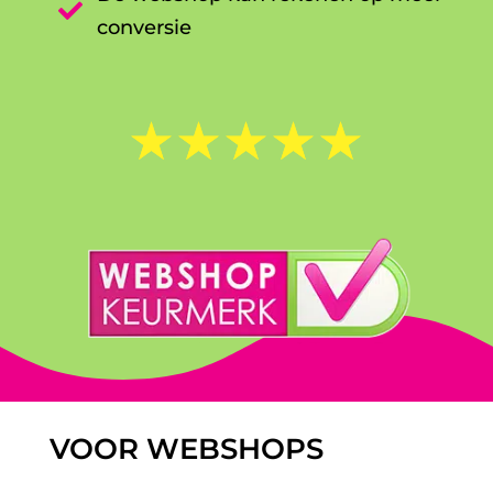

conversie
☆
☆
☆
☆
☆
VOOR WEBSHOPS