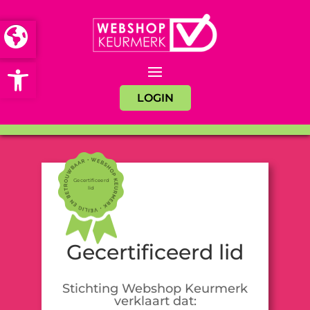
Open toolbar
LOGIN
Gecertificeerd
lid
Gecertificeerd lid
Stichting Webshop Keurmerk
verklaart dat: