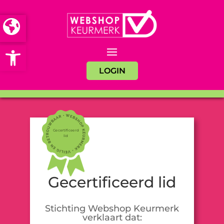
Open toolbar
LOGIN
Gecertificeerd
lid
Gecertificeerd lid
Stichting Webshop Keurmerk
verklaart dat: