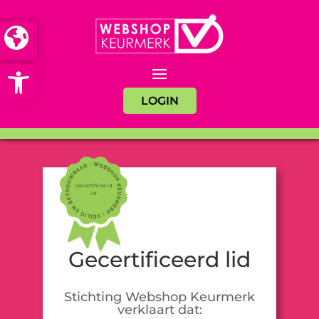
Open toolbar
LOGIN
Gecertificeerd
lid
Gecertificeerd lid
Stichting Webshop Keurmerk
verklaart dat: