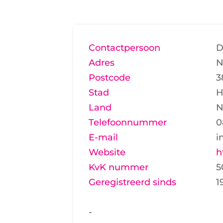
Contactpersoon
D
Adres
N
Postcode
3
Stad
H
Land
N
Telefoonnummer
0
E-mail
i
Website
h
KvK nummer
5
Geregistreerd sinds
1
-