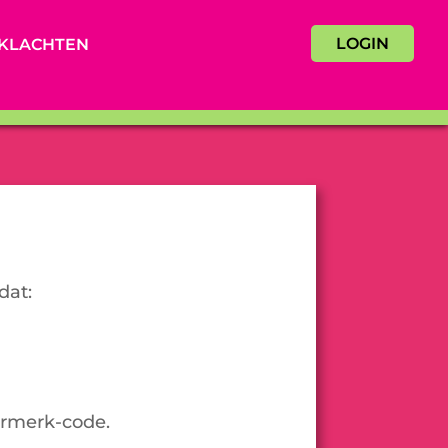
LOGIN
KLACHTEN
dat:
urmerk-code.