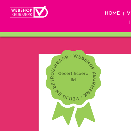
HOME
V
Gecertificeerd
lid