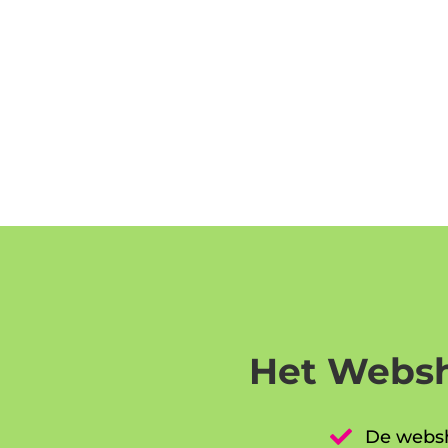
Het Websh

De websh