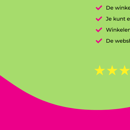

De winke

Je kunt e

Winkelen

De websh
☆
☆