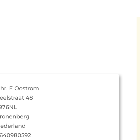
hr. E Oostrom
eelstraat 48
976NL
ronenberg
ederland
640980592