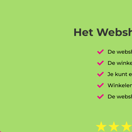
Het Websh

De websh

De winke

Je kunt e

Winkelen

De websh
☆
☆