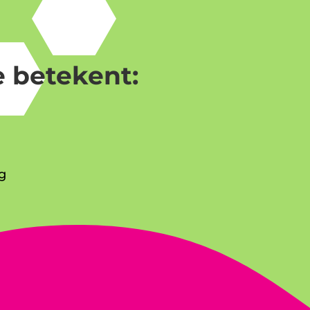
 betekent:
g