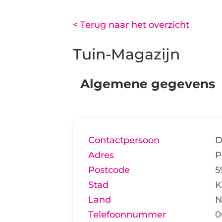
< Terug naar het overzicht
Tuin-Magazijn
Algemene gegevens
Contactpersoon
D
Adres
P
Postcode
5
Stad
K
Land
N
Telefoonnummer
0