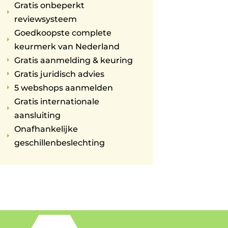
Gratis onbeperkt
E
reviewsysteem
Goedkoopste complete
E
keurmerk van Nederland
Gratis aanmelding & keuring
E
Gratis juridisch advies
E
5 webshops aanmelden
E
Gratis internationale
E
aansluiting
Onafhankelijke
E
geschillenbeslechting