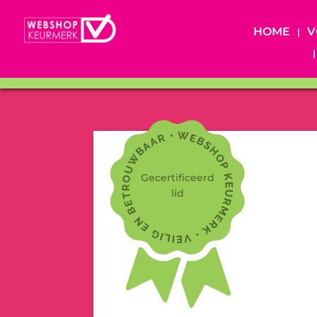
HOME
V
Gecertificeerd
lid