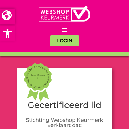
Open toolbar
LOGIN
Gecertificeerd
lid
Gecertificeerd lid
Stichting Webshop Keurmerk
verklaart dat: