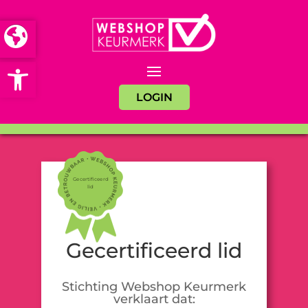
Open toolbar
LOGIN
Gecertificeerd
lid
Gecertificeerd lid
Stichting Webshop Keurmerk
verklaart dat: