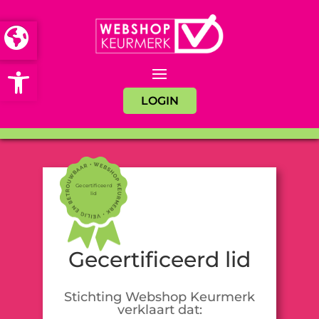
Open toolbar
LOGIN
Gecertificeerd
lid
Gecertificeerd lid
Stichting Webshop Keurmerk
verklaart dat: