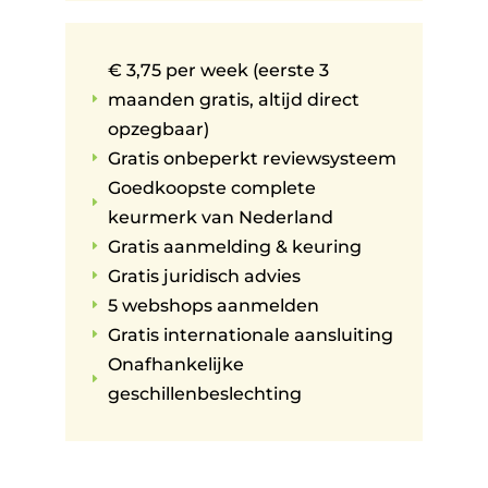
€ 3,75 per week (eerste 3
maanden gratis, altijd direct
E
opzegbaar)
Gratis onbeperkt reviewsysteem
E
Goedkoopste complete
E
keurmerk van Nederland
Gratis aanmelding & keuring
E
Gratis juridisch advies
E
5 webshops aanmelden
E
Gratis internationale aansluiting
E
Onafhankelijke
E
geschillenbeslechting