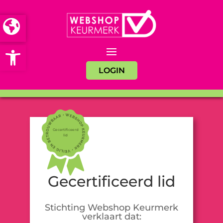
Open toolbar
LOGIN
Gecertificeerd
lid
Gecertificeerd lid
Stichting Webshop Keurmerk
verklaart dat: