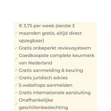
https://www.checklistwebwinkel.nl/h
oe-start-ik-een-webshop/
€ 3,75 per week (eerste 3
maanden gratis, altijd direct
N
opzegbaar)
Gratis onbeperkt reviewsysteem
N
Goedkoopste complete keurmerk
N
van Nederland
Gratis aanmelding & keuring
N
Gratis juridisch advies
N
5 webshops aanmelden
N
Gratis internationale aansluiting
N
Onafhankelijke
N
geschillenbeslechting