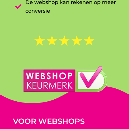
De webshop kan rekenen op meer

conversie
☆
☆
☆
☆
☆
VOOR WEBSHOPS